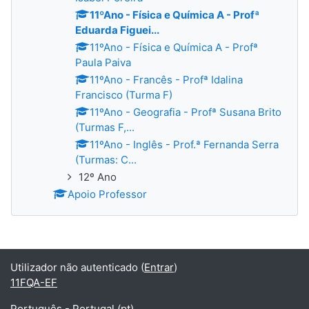
11ºAno - Física e Química A - Profª
Eduarda Figuei...
11ºAno - Física e Química A - Profª
Paula Paiva
11ºAno - Francês - Profª Idalina
Francisco (Turma F)
11ºAno - Geografia - Profª Susana Brito
(Turmas F,...
11ºAno - Inglês - Prof.ª Fernanda Serra
(Turmas: C...
12º Ano
Apoio Professor
Utilizador não autenticado (
Entrar
)
11FQA-EF
Português - Portugal ‎(pt)‎