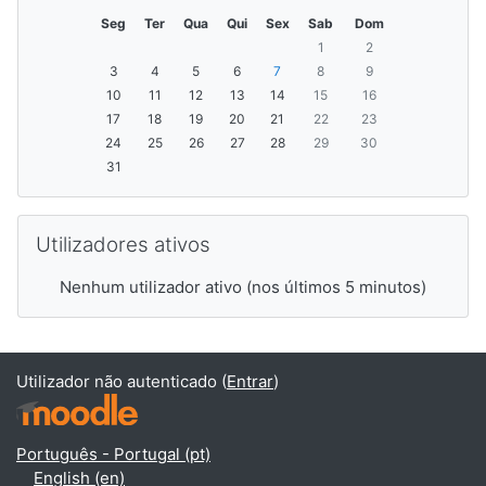
Seg
Ter
Qua
Qui
Sex
Sab
Dom
1
2
3
4
5
6
7
8
9
10
11
12
13
14
15
16
17
18
19
20
21
22
23
24
25
26
27
28
29
30
31
Ignorar Utilizadores ativos
Utilizadores ativos
Nenhum utilizador ativo (nos últimos 5 minutos)
Utilizador não autenticado (
Entrar
)
Português - Portugal ‎(pt)‎
English ‎(en)‎