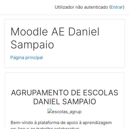
Ir para o conteúdo principal
Utilizador não autenticado (
Entrar
)
Moodle AE Daniel
Sampaio
Página principal
AGRUPAMENTO DE ESCOLAS
DANIEL SAMPAIO
Bem-vindo à plataforma de apoio à aprendizagem
on-line e ao trabalho colaborativo.