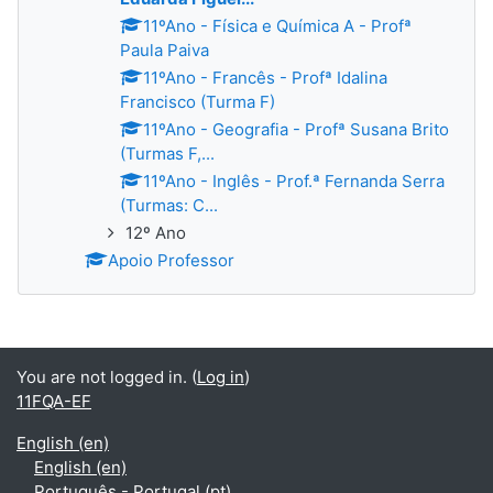
11ºAno - Física e Química A - Profª
Paula Paiva
11ºAno - Francês - Profª Idalina
Francisco (Turma F)
11ºAno - Geografia - Profª Susana Brito
(Turmas F,...
11ºAno - Inglês - Prof.ª Fernanda Serra
(Turmas: C...
12º Ano
Apoio Professor
You are not logged in. (
Log in
)
11FQA-EF
English ‎(en)‎
English ‎(en)‎
Português - Portugal ‎(pt)‎