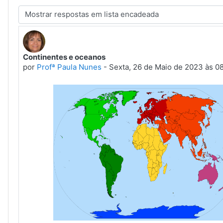
Modo de visualização
Continentes e oceanos
Número de respostas: 0
por
Profª Paula Nunes
-
Sexta, 26 de Maio de 2023 às 0