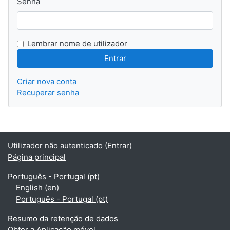
Senha
Lembrar nome de utilizador
Criar nova conta
Recuperar senha
Utilizador não autenticado (
Entrar
)
Página principal
Português - Portugal ‎(pt)‎
English ‎(en)‎
Português - Portugal ‎(pt)‎
Resumo da retenção de dados
Obter a Aplicação móvel