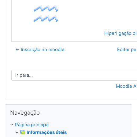
Hiperligação di
← Inscrição no moodle
Editar pe
Ir para...
Moodle 
Ignorar Navegação
Navegação
Página principal
Informações úteis