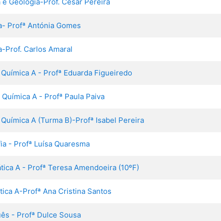
a e Geologia-Prof. César Pereira
ia- Profª Antónia Gomes
ia-Prof. Carlos Amaral
e Química A - Profª Eduarda Figueiredo
e Química A - Profª Paula Paiva
e Química A (Turma B)-Profª Isabel Pereira
ia - Profª Luísa Quaresma
tica A - Profª Teresa Amendoeira (10ºF)
ica A-Profª Ana Cristina Santos
uês - Profª Dulce Sousa