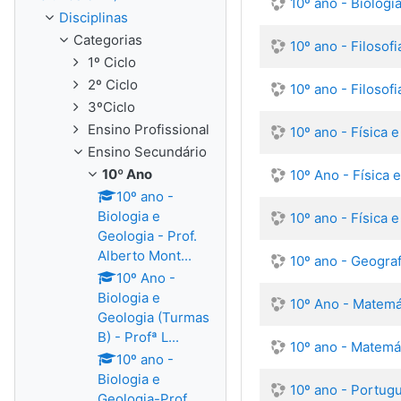
10º ano - Biologi
Disciplinas
Categorias
10º ano - Filosof
1º Ciclo
2º Ciclo
10º ano - Filosof
3ºCiclo
Ensino Profissional
10º ano - Física 
Ensino Secundário
10º Ano
10º Ano - Física 
10º ano -
Biologia e
10º ano - Física 
Geologia - Prof.
Alberto Mont...
10º ano - Geograf
10º Ano -
Biologia e
10º Ano - Matemá
Geologia (Turmas
B) - Profª L...
10º ano - Matemát
10º ano -
Biologia e
10º ano - Portug
Geologia-Prof.