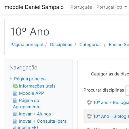
Ir para o conteúdo principal
moodle Daniel Sampaio
Português - Portugal ‎(pt)‎
10º Ano
Página principal
Disciplinas
Categorias
Ensino S
Ignorar Navegação
Navegação
Categorias de disc
Página principal
Informações úteis
Procurar disciplinas
Moodle APP
Página do
10º ano - Biologi
Agrupamento
Inovar + Alunos
10º Ano - Biologi
Inovar + Consulta (para
alunos e EE)