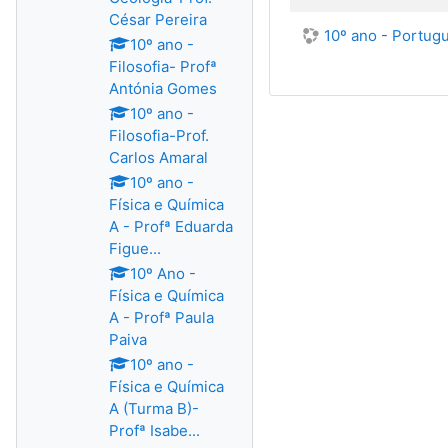
César Pereira
10º ano - Portug
10º ano -
Filosofia- Profª
Antónia Gomes
10º ano -
Filosofia-Prof.
Carlos Amaral
10º ano -
Física e Química
A - Profª Eduarda
Figue...
10º Ano -
Física e Química
A - Profª Paula
Paiva
10º ano -
Física e Química
A (Turma B)-
Profª Isabe...