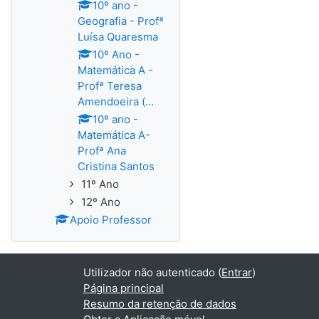
10º ano -
Geografia - Profª
Luísa Quaresma
10º Ano -
Matemática A -
Profª Teresa
Amendoeira (...
10º ano -
Matemática A-
Profª Ana
Cristina Santos
11º Ano
12º Ano
Apoio Professor
Utilizador não autenticado (
Entrar
)
Página principal
Resumo da retenção de dados